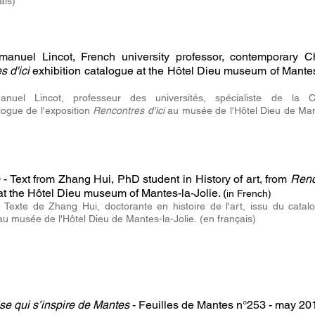
ais)
anuel Lincot, French university professor, contemporary C
s d'ici
exhibition catalogue at the
Hôtel Dieu museum of Mantes
nuel Lincot, professeur des universités, spécialiste de la C
logue de l'exposition
Rencontres d'ici
au musée de l'Hôtel Dieu de Ma
e
- Text from Zhang Hui, PhD student in History of art, from
Renc
at the
Hôtel Dieu museum of Mantes-la-Jolie. (
in French)
-
Texte de Zhang Hui, doctorante en histoire de l'art, issu du cata
au musée de l'Hôtel Dieu de Mantes-la-Jolie.
(en français)
oise qui s’inspire de Mantes
- Feuilles de Mantes n°253 - may 20