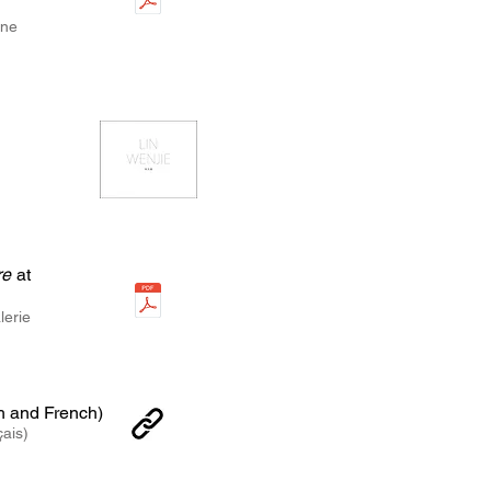
ine
re
at
lerie
sh and French)
çais)