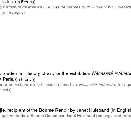
gazine. (
in French)
 qui s’inspire de Mantes
-
Feuilles de Mantes n°253 - mai 2021 - magaz
.
(en français)
student in History of art, for the exhibition
Nécessité intérieu
 Paris. (
in French)
te en histoire de l'art, pour l'exposition
Nécessité intérieure
à la ga
ançais)
jie, recipient of the Bourse Renoir by Janet Hulstrand
(in Engli
, gagnante de la Bourse Renoir par Janet Hulstrand (en anglais et fran