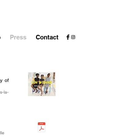
o
Press
Contact
y of
s-la-
lle