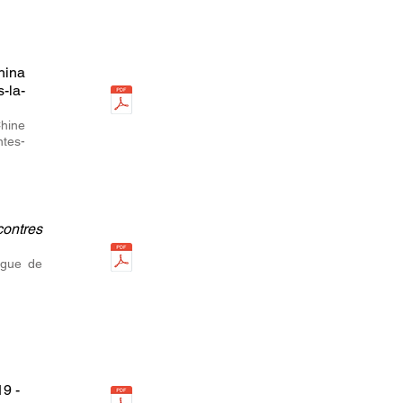
hina
-la-
hine
ntes-
ontres
logue de
19 -