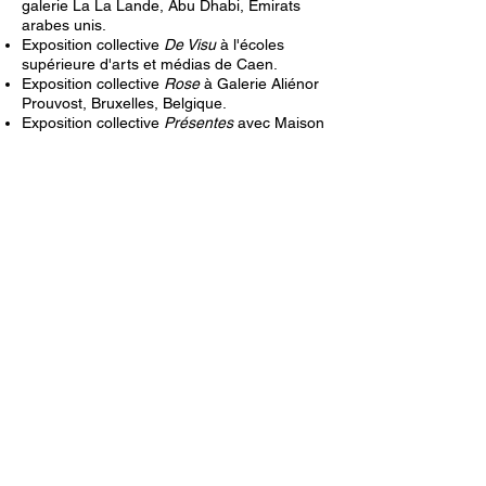
galerie La La Lande, Ab
u Dhabi, Émirats
arabes unis.
Exposition collective
De Visu
à l'écoles
supérieure d'arts et médias de Caen.
Exposition collective
Ro
se
à Galerie Aliénor
Prouvost, Bruxelles, Belgique.
Exposition collective
Présentes
avec Maison
Sœurs à Saint-Ouen.
Exposition personnelle
Dans le Même
Bateau
à Tree Art Gallery, Paris.
Exposition collective
Les choses de la vie
avec
Millenn'Art, Paris
.
Exposition personnelle
Effet de serre
,
galerie La La Lande, Paris.
Exposition personnelle
Ordinary life
, galerie
Aliénor Prouvost, Bruxelles, Belgique.
2022
Participation à l'exposition collective pour le
prix de peinture
Novembre à Vitry
,
Vitry-sur-
Seine, France.
Participation à la 8e édition de Asia Now -
Paris Asian Art Fair avec la
galerie La La