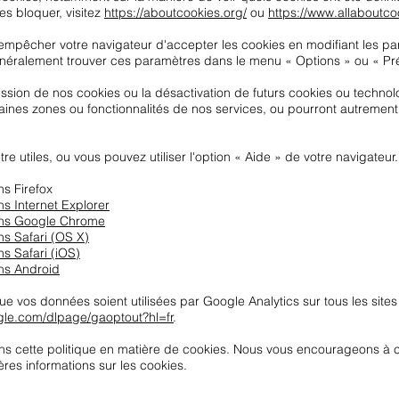
es bloquer, visitez
https://aboutcookies.org/
ou
https://www.allaboutcoo
'empêcher votre navigateur d'accepter les cookies en modifiant les 
néralement trouver ces paramètres dans le menu « Options » ou « Pré
ession de nos cookies ou la désactivation de futurs cookies ou technol
nes zones ou fonctionnalités de nos services, ou pourront autrement
re utiles, ou vous pouvez utiliser l'option « Aide » de votre navigateur.
s Firefox
s Internet Explorer
ans Google Chrome
s Safari (OS X)
s Safari (iOS)
ns Android
 vos données soient utilisées par Google Analytics sur tous les sites 
ogle.com/dlpage/gaoptout?hl=fr
.
ons cette politique en matière de cookies. Nous vous encourageons à c
res informations sur les cookies.